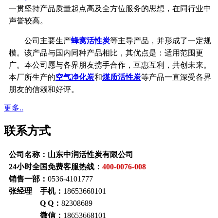
一贯坚持产品质量起点高及全方位服务的思想，在同行业中
声誉较高。
公司主要生产
蜂窝活性炭
等主导产品，并形成了一定规
模。该产品与国内同种产品相比，其优点是：适用范围更
广。本公司愿与各界朋友携手合作，互惠互利，共创未来。
本厂所生产的
空气净化炭
和
煤质活性炭
等产品一直深受各界
朋友的信赖和好评。
更多..
联系方式
公司名称：山东中润活性炭有限公司
24小时全国免费客服热线：
400-0076-008
销售一部：
0536-4101777
张经理 手机：
18653668101
Q Q：
82308689
微信：
18653668101