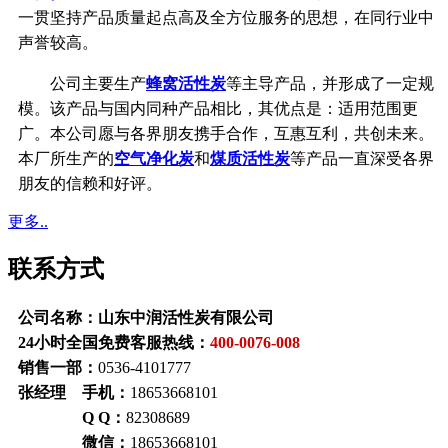
一贯坚持产品质量起点高及全方位服务的思想，在同行业中
声誉较高。
公司主要生产
蜂窝活性炭
等主导产品，并形成了一定规
模。该产品与国内同种产品相比，其优点是：适用范围更
广。本公司愿与各界朋友携手合作，互惠互利，共创未来。
本厂所生产的
空气净化炭
和
煤质活性炭
等产品一直深受各界
朋友的信赖和好评。
更多..
联系方式
公司名称：山东中润活性炭有限公司
24小时全国免费客服热线：
400-0076-008
销售一部：
0536-4101777
张经理 手机：
18653668101
Q Q：
82308689
微信：
18653668101